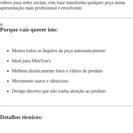
vídeos para redes sociais, esta base transforma qualquer peça numa
apresentação mais profissional e envolvente.
Porque vais querer isto:
Abrir
Abrir
imagem
imagem
em
em
Mostra todos os ângulos da peça automaticamente
ecrã
ecrã
inteiro
inteiro
Ideal para MiniYou's
Melhora drasticamente fotos e vídeos de produto
Movimento suave e silencioso
Design discreto que não rouba atenção ao produto
Detalhes técnicos: