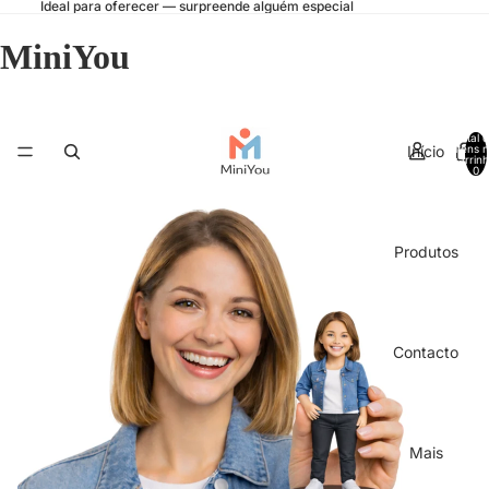
Ideal para oferecer — surpreende alguém especial
MiniYou
Total 
Início
itens 
carrinh
0
Produtos
Contacto
Mais