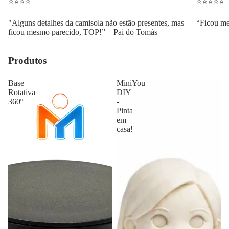
⭐⭐⭐⭐
⭐⭐⭐⭐⭐
"Alguns detalhes da camisola não estão presentes, mas
“Ficou me
ficou mesmo parecido, TOP!” – Pai do Tomás
Produtos
Base
MiniYou
Rotativa
DIY
360º
-
Pinta
em
casa!